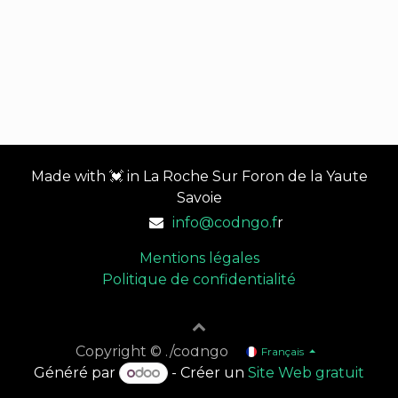
Made with 💓 in La Roche Sur Foron de la Yaute
Savoie
info@codngo.f
r
Mentions légales
Politique de confidentialité
Copyright © ./codngo
Français
Généré par
- Créer un
Site Web gratuit